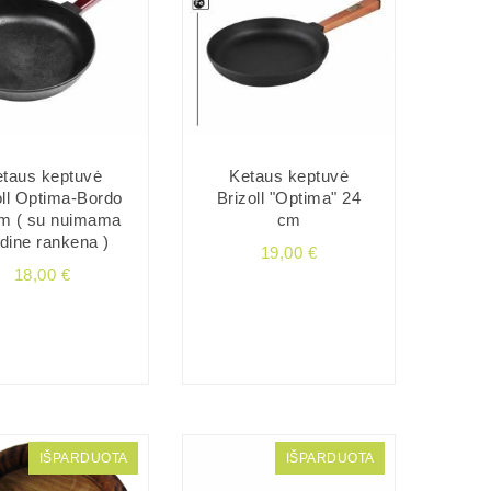
taus keptuvė
Ketaus keptuvė
oll Optima-Bordo
Brizoll "Optima" 24
m ( su nuimama
cm
dine rankena )
19,00 €
18,00 €
IŠPARDUOTA
IŠPARDUOTA