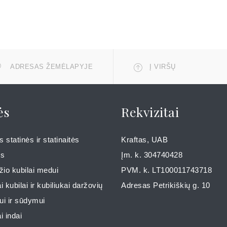
ADRESAS ŽEMĖLAPYJE
Į VIRŠŲ
ės
Rekvizitai
 statinės ir statinaitės
Kraftas, UAB
ms
Įm. k. 304740428
io kubilai medui
PVM. k. LT100011743718
i kubilai ir kubiliukai daržovių
Adresas Petrikiškių g. 10
ui ir sūdymui
i indai