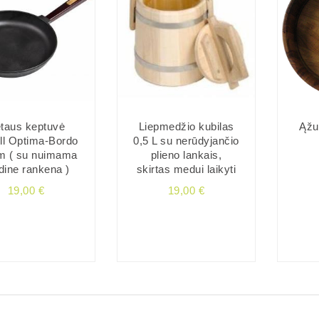
taus keptuvė
Liepmedžio kubilas
Ąžu
ll Optima-Bordo
0,5 L su nerūdyjančio
m ( su nuimama
plieno lankais,
ine rankena )
skirtas medui laikyti
19,00 €
19,00 €