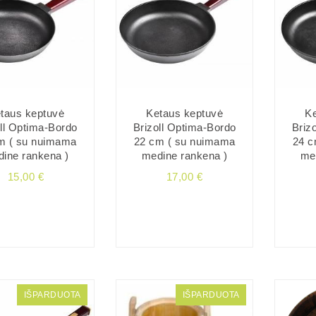
taus keptuvė
Ketaus keptuvė
Ke
ll Optima-Bordo
Brizoll Optima-Bordo
Briz
m ( su nuimama
22 cm ( su nuimama
24 c
ine rankena )
medine rankena )
me
15,00 €
17,00 €
IŠPARDUOTA
IŠPARDUOTA