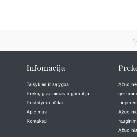
Infomacija
Prek
Taisyklės ir sąlygos
Ąžuolinės
Prekių grąžinimas ir garantija
gėrima
Pristatymo būdai
Liepmedž
Apie mus
Ąžuolinia
Kontaktai
rauginim
Ąžuolinia