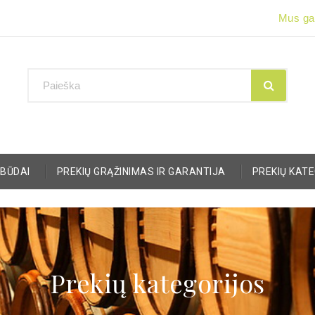
Mus gal
BŪDAI
PREKIŲ GRĄŽINIMAS IR GARANTIJA
PREKIŲ KAT
Prekių kategorijos