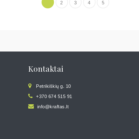
1
2
3
4
5
Kontaktai
Petrikiškių g. 10
+370 674 515 91
info@kraftas.lt