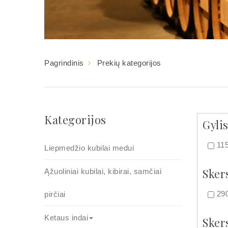
Pagrindinis
Prekių kategorijos
Kategorijos
Gylis
11
Liepmedžio kubilai medui
Sker
Ąžuoliniai kubilai, kibirai, samčiai
29
pirčiai
Ketaus indai
Sker