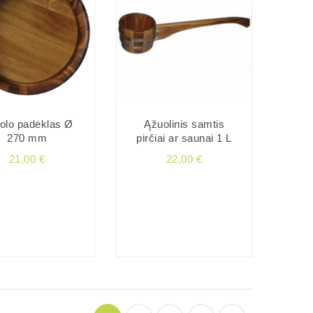
olo padėklas Ø
Ąžuolinis samtis
270 mm
pirčiai ar saunai 1 L
21,00 €
22,00 €