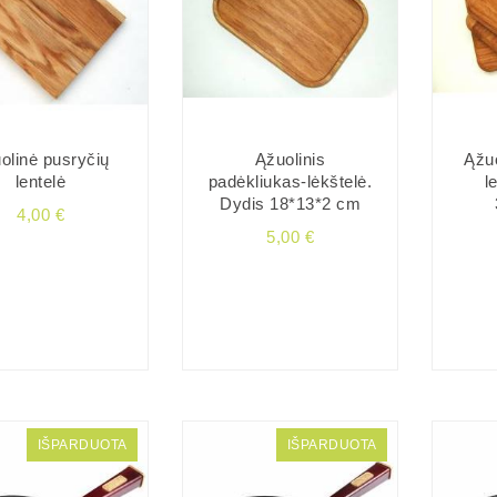
olinė pusryčių
Ąžuolinis
Ąžu
lentelė
padėkliukas-lėkštelė.
l
Dydis 18*13*2 cm
4,00 €
5,00 €
IŠPARDUOTA
IŠPARDUOTA