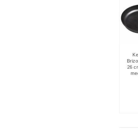
Ke
Brizo
26 c
med