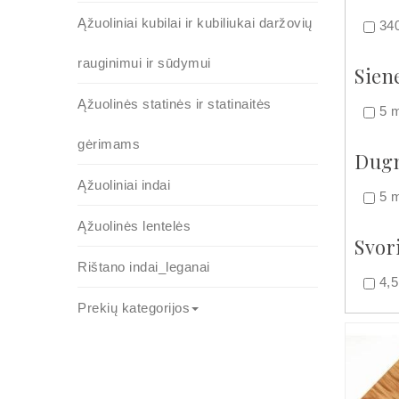
Ąžuoliniai kubilai ir kubiliukai daržovių
34
rauginimui ir sūdymui
Siene
Ąžuolinės statinės ir statinaitės
5 
gėrimams
Dugn
Ąžuoliniai indai
5 
Ąžuolinės lentelės
Svor
Rištano indai_leganai
4,
Prekių kategorijos