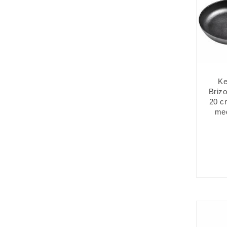
Ke
Brizo
20 c
med