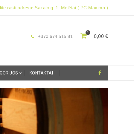
ite rasti adresu: Sakalo g. 1, Molėtai ( PC Maxima )
0
+370 674 515 91
0,00 €
EGORIJOS
KONTAKTAI