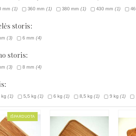
0 mm
(1)
360 mm
(1)
380 mm
(1)
430 mm
(1)
4
lės storis:
mm
(3)
6 mm
(4)
o storis:
mm
(3)
8 mm
(4)
is:
5 kg
(1)
5,5 kg
(1)
6 kg
(1)
8,5 kg
(1)
9 kg
(1)
IŠPARDUOTA