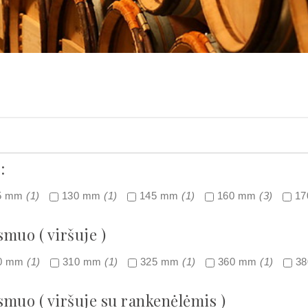
:
5 mm
(1)
130 mm
(1)
145 mm
(1)
160 mm
(3)
1
smuo ( viršuje )
0 mm
(1)
310 mm
(1)
325 mm
(1)
360 mm
(1)
3
smuo ( viršuje su rankenėlėmis )