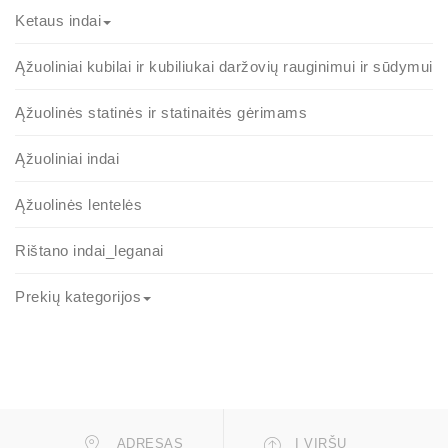
Ketaus indai
Ąžuoliniai kubilai ir kubiliukai daržovių rauginimui ir sūdymui
Ąžuolinės statinės ir statinaitės gėrimams
Ąžuoliniai indai
Ąžuolinės lentelės
Rištano indai_leganai
Prekių kategorijos
ADRESAS
Į VIRŠŲ