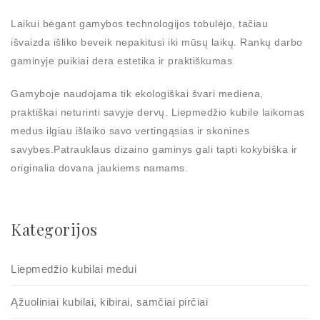
Laikui bėgant gamybos technologijos tobulėjo, tačiau
išvaizda išliko beveik nepakitusi iki mūsų laikų. Rankų darbo
gaminyje puikiai dera estetika ir praktiškumas.
Gamyboje naudojama tik ekologiškai švari mediena,
praktiškai neturinti savyje dervų. Liepmedžio kubile laikomas
medus ilgiau išlaiko savo vertingąsias ir skonines
savybes.Patrauklaus dizaino gaminys gali tapti kokybiška ir
originalia dovana jaukiems namams.
Kategorijos
Liepmedžio kubilai medui
Ąžuoliniai kubilai, kibirai, samčiai pirčiai