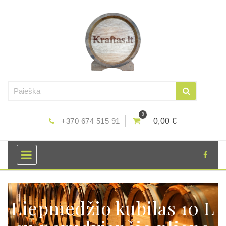
0
+370 674 515 91
0,00 €
Liepmedžio kubilas 10 L