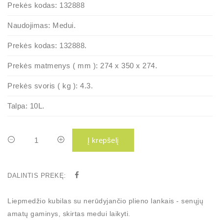
Prekės kodas:
132888
Naudojimas:
Medui.
Prekės kodas:
132888.
Prekės matmenys ( mm ):
274 x 350 x 274.
Prekės svoris ( kg ):
4.3.
Talpa:
10L.
Į krepšelį
DALINTIS PREKĘ:
Liepmedžio kubilas su nerūdyjančio plieno lankais - senųjų
amatų gaminys, skirtas medui laikyti.