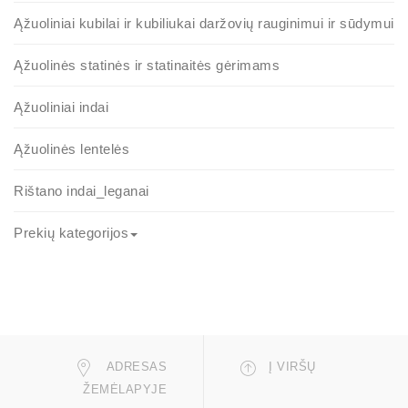
Ąžuoliniai kubilai ir kubiliukai daržovių rauginimui ir sūdymui
Ąžuolinės statinės ir statinaitės gėrimams
Ąžuoliniai indai
Ąžuolinės lentelės
Rištano indai_leganai
Prekių kategorijos
ADRESAS
Į VIRŠŲ
ŽEMĖLAPYJE