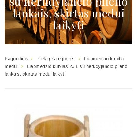
su nerūdyjančio plieno
lankais, skirtas medui
laikyti
Pagrindinis
Prekių kategorijos
Liepmedžio kubilai
medui
Liepmedžio kubilas 20 L su nerūdyjančio plieno
lankais, skirtas medui laikyti