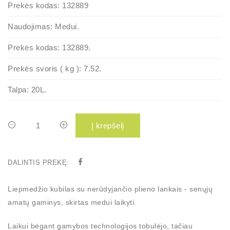
Prekės kodas:
132889
Naudojimas:
Medui.
Prekės kodas:
132889.
Prekės svoris ( kg ):
7.52.
Talpa:
20L.
Į krepšelį
DALINTIS PREKĘ:
Liepmedžio kubilas su nerūdyjančio plieno lankais - senųjų
amatų gaminys, skirtas medui laikyti.
Laikui bėgant gamybos technologijos tobulėjo, tačiau