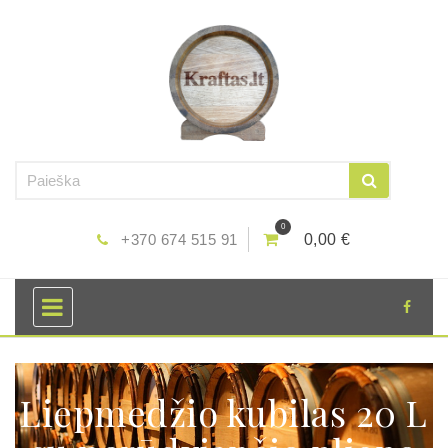
0
+370 674 515 91
0,00 €
Liepmedžio kubilas 20 L