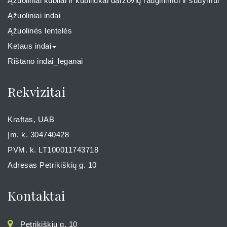
Ąžuoliniai kubilai ir kubiliukai daržovių rauginimui ir sūdymui
Ąžuoliniai indai
Ąžuolinės lentelės
Ketaus indai
Rištano indai_leganai
Rekvizitai
Kraftas, UAB
Įm. k. 304740428
PVM. k. LT100011743718
Adresas Petrikiškių g. 10
Kontaktai
Petrikiškių g. 10