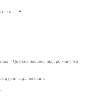
S PREKĘ:
aea ir Quercus pedunculata), puikiai tinka
ų ūkių gėrimų gamintojams.
.