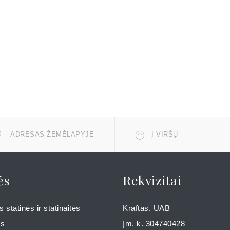
ADRESAS ŽEMĖLAPYJE
Į VIRŠŲ
ės
Rekvizitai
 statinės ir statinaitės
Kraftas, UAB
ms
Įm. k. 304740428