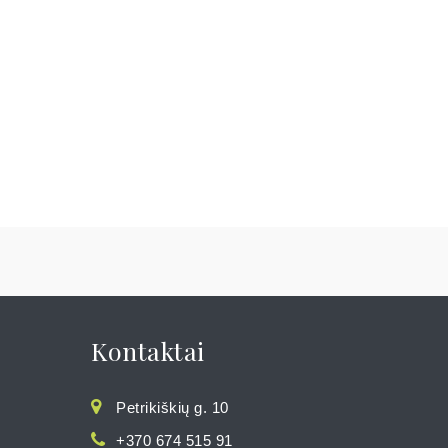
Kontaktai
Petrikiškių g. 10
+370 674 515 91