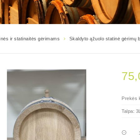
inės ir statinaitės gėrimams
Skaldyto ąžuolo statinė gėrimų 
75,
Prekės 
Talpa:
3