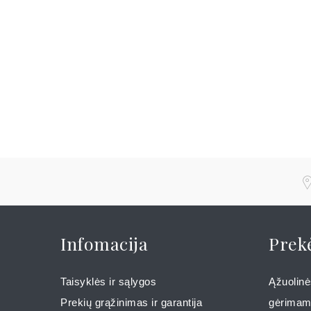
Infomacija
Prek
Taisyklės ir sąlygos
Ąžuolinės
Prekių grąžinimas ir garantija
gėrima