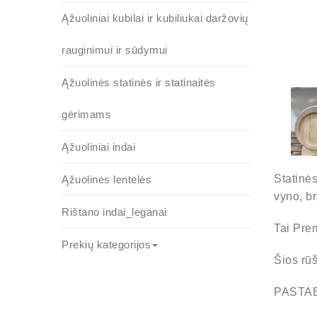
Ąžuoliniai kubilai ir kubiliukai daržovių
rauginimui ir sūdymui
Ąžuolinės statinės ir statinaitės
gėrimams
Ąžuoliniai indai
Statinė
Ąžuolinės lentelės
vyno, br
Rištano indai_leganai
Tai Prem
Prekių kategorijos
Šios rū
PASTABA