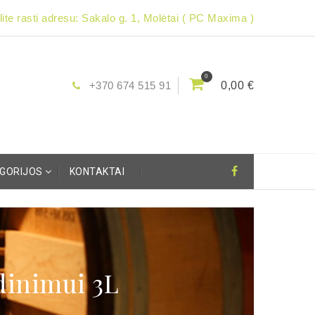
ite rasti adresu: Sakalo g. 1, Molėtai ( PC Maxima )
0
+370 674 515 91
0,00 €
EGORIJOS
KONTAKTAI
dinimui 3L