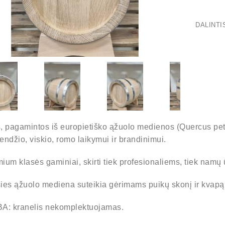
DALINTI
s, pagamintos iš europietiško ąžuolo medienos (Quercus petr
endžio, viskio, romo laikymui ir brandinimui.
ium klasės gaminiai, skirti tiek profesionaliems, tiek nam
šies ąžuolo mediena suteikia gėrimams puikų skonį ir kvapą
: kranelis nekomplektuojamas.