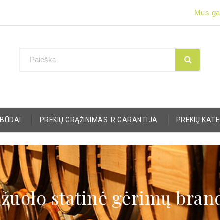
Mus gal
BŪDAI
PREKIŲ GRĄŽINIMAS IR GARANTIJA
PREKIŲ KAT
ąžuolo statinė gėrimų bran