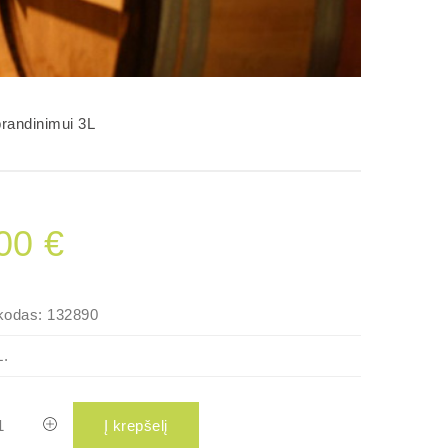
brandinimui 3L
00 €
kodas:
132890
L.
Į krepšelį